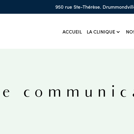
950 rue Ste-Thérèse. Drummondvill
LA CLINIQUE
ACCUEIL
NOS
de communic