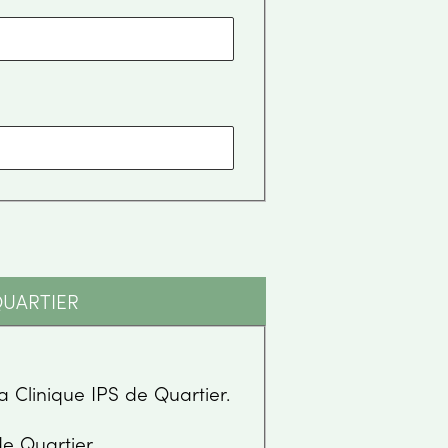
QUARTIER
on consentement pour le partage d'information avec la Clinique IPS de Quartier.
s frais à la Clinique IPS de Quartier.