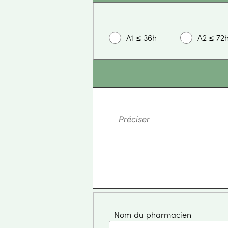
A1
≤
36h
A2
≤
72
Nom du pharmacien