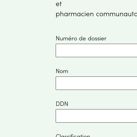
et
pharmacien communauta
Numéro de dossier
Nom
DDN
Classification