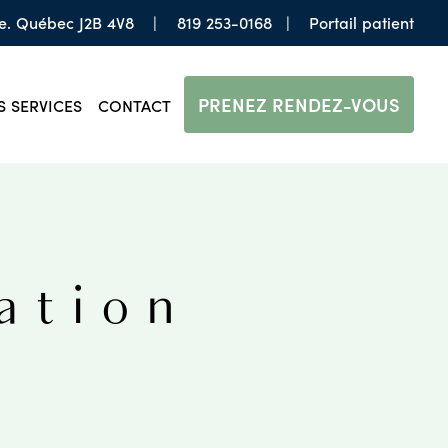
e. Québec J2B 4V8
|
819 253-0168
|
Portail patient
PRENEZ RENDEZ-VOUS
 SERVICES
CONTACT
ation